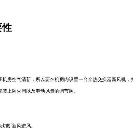
要性
证机房空气清新，所以要在机房内设置一台全热交换器新风机，
安装上防火阀以及电动风量的调节阀。
动切断新风进风。