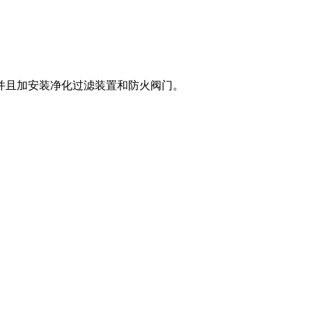
并且加安装净化过滤装置和防火阀门。