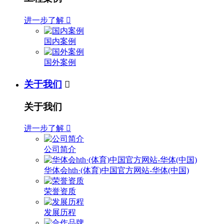
进一步了解

国内案例
国外案例
关于我们

关于我们
进一步了解

公司简介
华体会hth·(体育)中国官方网站-华体(中国)
荣誉资质
发展历程