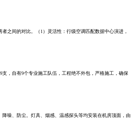
两者之间的对比。（1）灵活性：行级空调匹配数据中心演进，
师9支，自有9个专业施工队伍，工程绝不外包，严格施工，确保
、降噪、防尘。灯具、烟感、温感探头等均安装在机房顶面，由