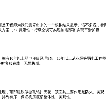
面是工程师为我们测算出来的一个模拟结果显示。话不多说，看
方案（2）灵活性：行级空调可实现按需部署,实现平滑扩容
拥有10年以上弱电项目经理9名，15年以上从业经验弱电工程
4小时客服在线，无忧售后。
处理，顶部建议做微孔铝扣天花，顶面其主要作用是防火、美观
，排列有序，保证机房底部整体性、美观性。