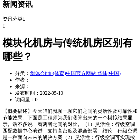
新闻资讯
资讯分类


模块化机房与传统机房区别有
哪些？
分类：
华体会hth·(体育)中国官方网站-华体(中国)
作者：
来源：
发布时间：
2022-05-10
访问量：
0
【概要描述】
今天咱们就聊一聊它们之间的灵活性及可靠性和
节能效果。下面是工程师为我们测算出来的一个模拟结果显
示。话不多说，看两者之间的对比。（1）灵活性：行级空调
匹配数据中心演进，支持高密度及混合部署。结论：行级空调
是一种面向未来的解决方案（2）灵活性：行级空调可实现按