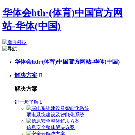
华体会hth·(体育)中国官方网
站-华体(中国)
华体会hth·(体育)中国官方网站-华体(中国)
解决方案

解决方案
进一步了解

弱电系统建设及智能化系统
信息安全整体解决方案