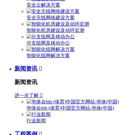
安全云解决方案
安全无线网络建设方案
智能化机房建设及动环监测
分支组网及移动办公
智能化组网解决方案
新闻资讯

新闻资讯
进一步了解

华体会hth·(体育)中国官方网站-华体(中国)
行业新闻
工程案例
