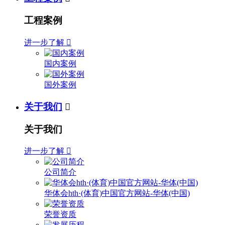
工程案例
进一步了解

国内案例
国外案例
关于我们

关于我们
进一步了解

公司简介
华体会hth·(体育)中国官方网站-华体(中国)
荣誉资质