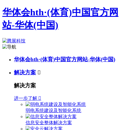
华体会hth·(体育)中国官方网
站-华体(中国)
华体会hth·(体育)中国官方网站-华体(中国)
解决方案

解决方案
进一步了解

弱电系统建设及智能化系统
信息安全整体解决方案