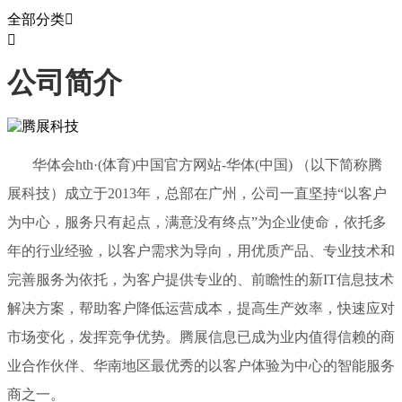
全部分类


公司简介
华体会hth·(体育)中国官方网站-华体(中国) （以下简称腾
展科技）成立于2013年，总部在广州，公司一直坚持“以客户
为中心，服务只有起点，满意没有终点”为企业使命，依托多
年的行业经验，以客户需求为导向，用优质产品、专业技术和
完善服务为依托，为客户提供专业的、前瞻性的新IT信息技术
解决方案，帮助客户降低运营成本，提高生产效率，快速应对
市场变化，发挥竞争优势。腾展信息已成为业内值得信赖的商
业合作伙伴、华南地区最优秀的以客户体验为中心的智能服务
商之一。