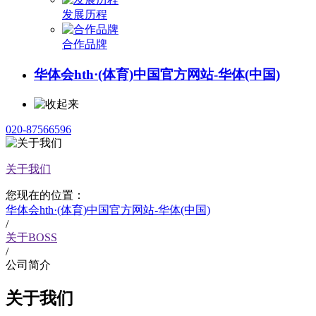
发展历程
合作品牌
华体会hth·(体育)中国官方网站-华体(中国)
020-87566596
关于我们
您现在的位置：
华体会hth·(体育)中国官方网站-华体(中国)
/
关于BOSS
/
公司简介
关于我们