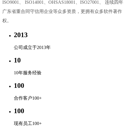
ISO9001、 ISO14001、OHSAS18001、ISO27001、 连续四年
广东省重合同守信用企业等众多资质，更拥有众多软件著作
权。
2013
公司成立于2013年
10
10年服务经验
100
合作客户100+
100
现有员工100+