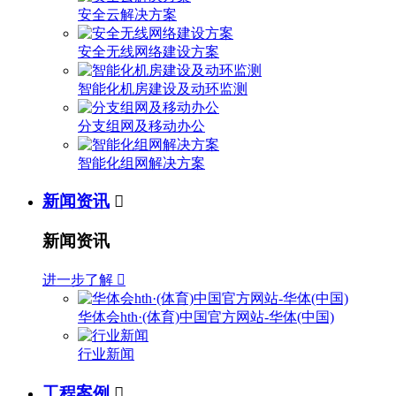
安全云解决方案
安全无线网络建设方案
智能化机房建设及动环监测
分支组网及移动办公
智能化组网解决方案
新闻资讯

新闻资讯
进一步了解

华体会hth·(体育)中国官方网站-华体(中国)
行业新闻
工程案例
