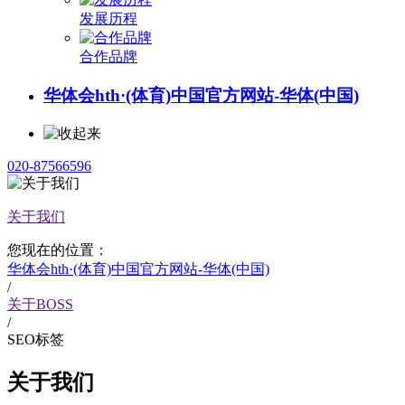
发展历程
合作品牌
华体会hth·(体育)中国官方网站-华体(中国)
020-87566596
关于我们
您现在的位置：
华体会hth·(体育)中国官方网站-华体(中国)
/
关于BOSS
/
SEO标签
关于我们